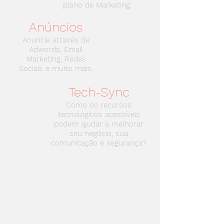
plano de Marketing.
Anúncios
Anuncie através de
Adwords, Email
Marketing, Redes
Sociais e muito mais.
Tech-Sync
Como os recursos
tecnológicos acessíveis
podem ajudar a melhorar
seu negócio, sua
comunicação e segurança?