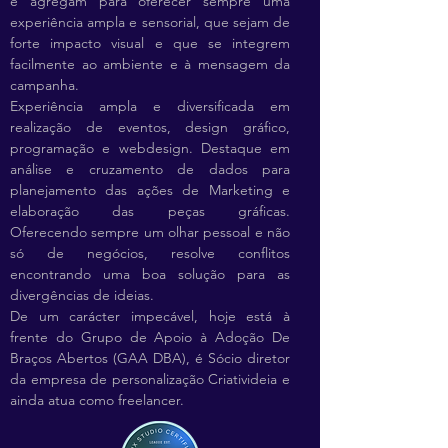
e agregam para oferecer sempre uma
experiência ampla e sensorial, que sejam de
forte impacto visual e que se integrem
facilmente ao ambiente e à mensagem da
campanha.
Experiência ampla e diversificada em
realização de eventos, design gráfico,
programação e webdesign. Destaque em
análise e cruzamento de dados para
planejamento das ações de Marketing e
elaboração das peças gráficas.
Oferecendo sempre um olhar pessoal e não
só de negócios, resolve conflitos
encontrando uma boa solução para as
divergências de ideias.
De um carácter impecável, hoje está à
frente do Grupo de Apoio à Adoção De
Braços Abertos (GAA DBA), é Sócio diretor
da empresa de personalização Criativideia e
ainda atua como freelancer.