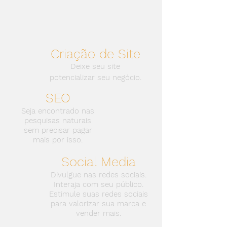
Criação de
Site
Deixe seu site
potencializar seu negócio.
SEO
Seja encontrado nas
pesquisas naturais
sem precisar pagar
mais por isso.
Social Media
Divulgue nas redes sociais.
Interaja com seu público.
Estimule suas redes sociais
para valorizar sua marca e
vender mais.