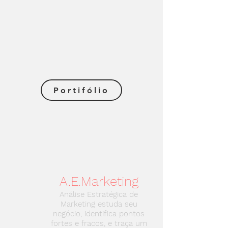
Portifólio
A.E.Marketing
Análise Estratégica de
Marketing estuda seu
negócio, identifica pontos
fortes e fracos, e traça um